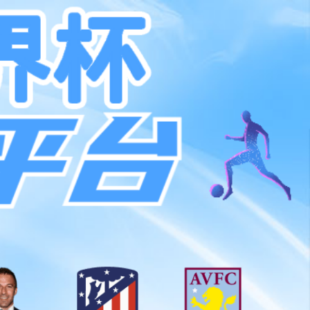
EN
联系太阳成集团tyc151cc