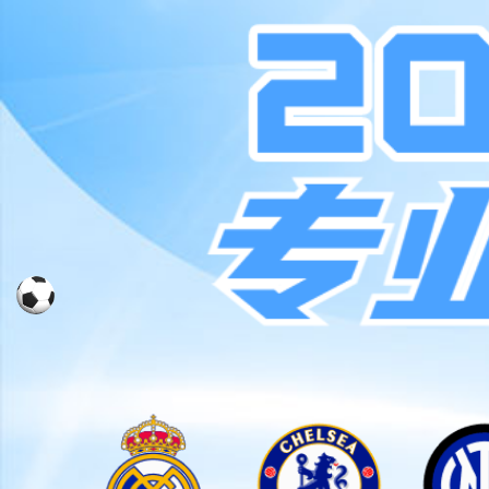
首页
关于太阳成集团tyc151cc
太